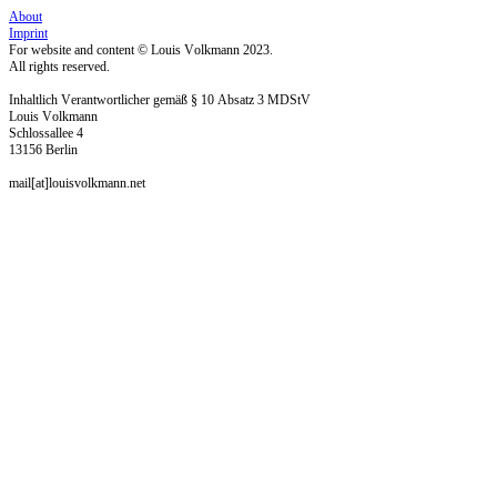
About
Imprint
For website and content © Louis Volkmann 2023.
All rights reserved.
Inhaltlich Verantwortlicher gemäß § 10 Absatz 3 MDStV
Louis Volkmann
Schlossallee 4
13156 Berlin
mail[at]louisvolkmann.net