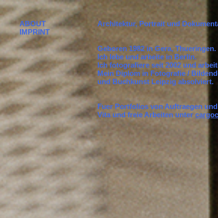
ABOUT
Architektur, Portrait und Dokumenta
IMPRINT
Geboren 1982 in Gera, Thueringen.
Ich lebe und arbeite in Berlin.
Ich fotografiere seit 2002 und arbei
Mein Diplom in Fotografie / Bilden
und Buchkunst Leipzig absolviert.
Fuer Portfolios von Auftraegen und 
Vita und freie Arbeiten unter
cargoc